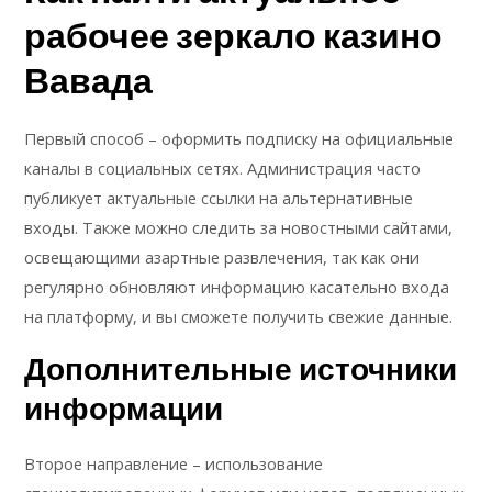
рабочее зеркало казино
Вавада
Первый способ – оформить подписку на официальные
каналы в социальных сетях. Администрация часто
публикует актуальные ссылки на альтернативные
входы. Также можно следить за новостными сайтами,
освещающими азартные развлечения, так как они
регулярно обновляют информацию касательно входа
на платформу, и вы сможете получить свежие данные.
Дополнительные источники
информации
Второе направление – использование