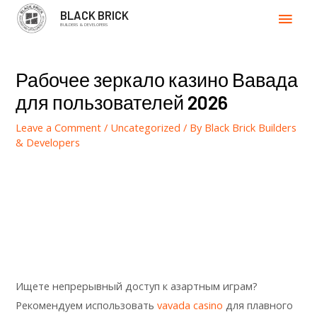
Skip
Main
BLACK BRICK
to
BUILDERS & DEVELOPERS
Men
Post
content
navigation
Рабочее зеркало казино Вавада
для пользователей 2026
Leave a Comment
/
Uncategorized
/ By
Black Brick Builders
& Developers
Ищете непрерывный доступ к азартным играм?
Рекомендуем использовать
vavada casino
для плавного