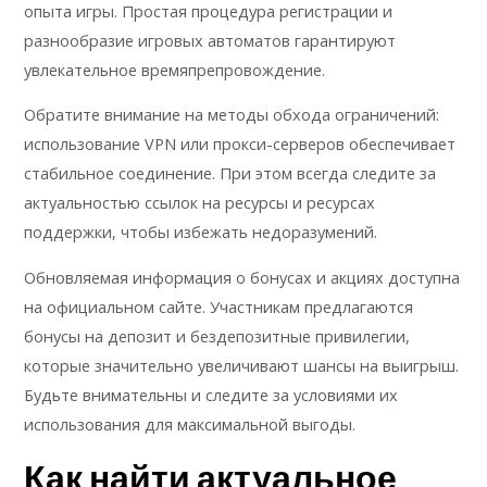
опыта игры. Простая процедура регистрации и
разнообразие игровых автоматов гарантируют
увлекательное времяпрепровождение.
Обратите внимание на методы обхода ограничений:
использование VPN или прокси-серверов обеспечивает
стабильное соединение. При этом всегда следите за
актуальностью ссылок на ресурсы и ресурсах
поддержки, чтобы избежать недоразумений.
Обновляемая информация о бонусах и акциях доступна
на официальном сайте. Участникам предлагаются
бонусы на депозит и бездепозитные привилегии,
которые значительно увеличивают шансы на выигрыш.
Будьте внимательны и следите за условиями их
использования для максимальной выгоды.
Как найти актуальное