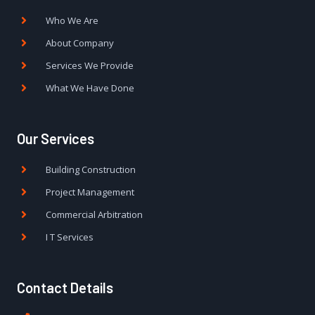
Who We Are
About Company
Services We Provide
What We Have Done
Our Services
Building Construction
Project Management
Commercial Arbitration
I T Services
Contact Details