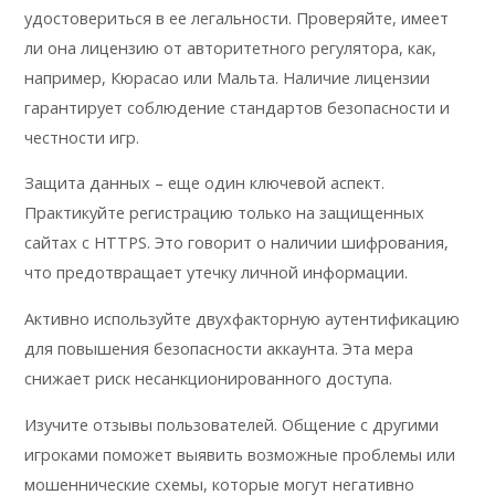
удостовериться в ее легальности. Проверяйте, имеет
ли она лицензию от авторитетного регулятора, как,
например, Кюрасао или Мальта. Наличие лицензии
гарантирует соблюдение стандартов безопасности и
честности игр.
Защита данных – еще один ключевой аспект.
Практикуйте регистрацию только на защищенных
сайтах с HTTPS. Это говорит о наличии шифрования,
что предотвращает утечку личной информации.
Активно используйте двухфакторную аутентификацию
для повышения безопасности аккаунта. Эта мера
снижает риск несанкционированного доступа.
Изучите отзывы пользователей. Общение с другими
игроками поможет выявить возможные проблемы или
мошеннические схемы, которые могут негативно