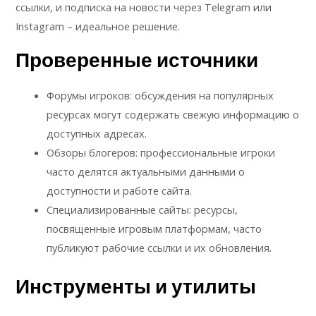
ссылки, и подписка на новости через Telegram или
Instagram – идеальное решение.
Проверенные источники
Форумы игроков: обсуждения на популярных
ресурсах могут содержать свежую информацию о
доступных адресах.
Обзоры блогеров: профессиональные игроки
часто делятся актуальными данными о
доступности и работе сайта.
Специализированные сайты: ресурсы,
посвященные игровым платформам, часто
публикуют рабочие ссылки и их обновления.
Инструменты и утилиты