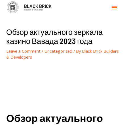
Skip
Main
BLACK BRICK
to
BUILDERS & DEVELOPERS
Men
Post
content
navigation
Обзор актуального зеркала
казино Вавада 2023 года
Leave a Comment
/
Uncategorized
/ By
Black Brick Builders
& Developers
Обзор актуального