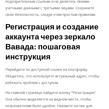
подозрительным ссылкам и не делитесь своими
учетными данными с третьими лицами. Сохраните
свою безопасность, следуя этим простым правилам.
Регистрация и создание
аккаунта через зеркало
Вавада: пошаговая
инструкция
Перейдите по доступной ссылке на платформу.
Убедитесь, что используете актуальный адрес, чтобы
избежать проблем с доступом.
На главной странице найдите кнопку “Регистрация”.
Она обычно выделяется на видном месте, чтобы
пользователям было удобно. Нажмите на нее для