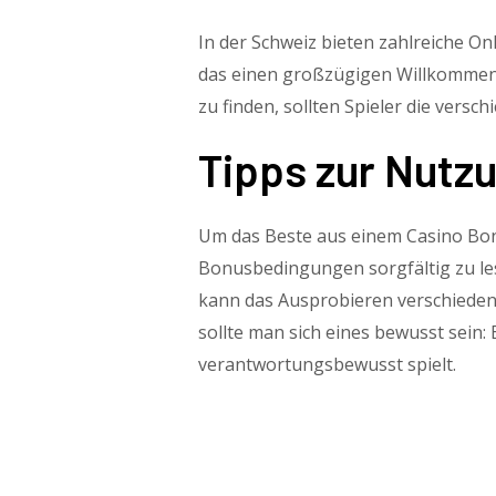
In der Schweiz bieten zahlreiche O
das einen großzügigen Willkommen
zu finden, sollten Spieler die ver
Tipps zur Nutz
Um das Beste aus einem Casino Bonus
Bonusbedingungen sorgfältig zu le
kann das Ausprobieren verschiedener 
sollte man sich eines bewusst sein:
verantwortungsbewusst spielt.