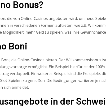
sino Bonus?
ion, die von Online-Casinos angeboten wird, um neue Spie
nnen in verschiedenen Formen auftreten, wie z.B. Willkom
 die Möglichkeit, mehr Geld zu spielen, was ihre Gewinnchanc
no Boni
n Boni, die Online-Casinos bieten. Der Willkommensbonus is
lungsvorsorge ermöglicht. Ein Beispiel hierfür ist der 100%
rag verdoppelt. Ein weiteres Beispiel sind die Freispiele, d
ot-Spielen zu genießen. Die Bedingungen variieren je nach 
n sich anmeldet.
usangebote in der Schwei