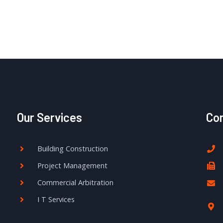
Our Services
Con
Building Construction
Project Management
Commercial Arbitration
I T Services