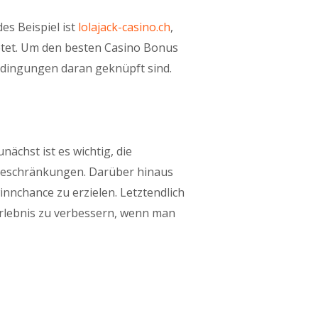
es Beispiel ist
lolajack-casino.ch
,
tet. Um den besten Casino Bonus
Bedingungen daran geknüpft sind.
ächst ist es wichtig, die
beschränkungen. Darüber hinaus
winnchance zu erzielen. Letztendlich
lerlebnis zu verbessern, wenn man