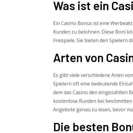
Was ist ein Ca
Ein Casino Bonus ist eine Werbeakt
Kunden zu belohnen. Diese Boni kö
Freispiele. Sie bieten den Spielern
Arten von Casi
Es gibt viele verschiedene Arten vo
Spielern oft eine bedeutende Einzah
dem das Casino den eingezahlten Bet
kostenlose Runden bei bestimmten Sl
Angebote genau zu lesen, bevor ma
Die besten Bon